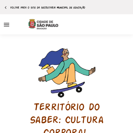
Voltar para o site da secretaria Municipal de educação
Ir para o
conteúdo
 territórios
 aprendizagem
ções
rtual
potenciais
Território do
Saber: Cultura