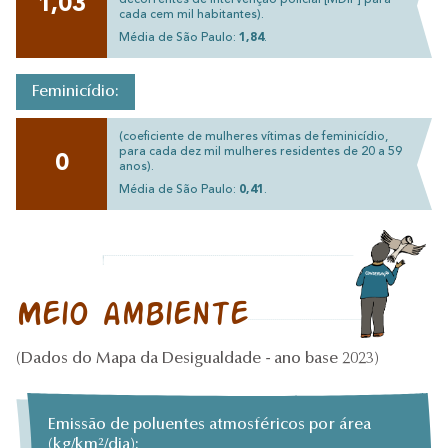
1,03
decorrentes de intervenção policial [MDIP] para
cada cem mil habitantes).
Média de São Paulo:
1,84
.
Feminicídio:
(coeficiente de mulheres vítimas de feminicídio,
para cada dez mil mulheres residentes de 20 a 59
0
anos).
Média de São Paulo:
0,41
.
Meio ambiente
(Dados do Mapa da Desigualdade - ano base 2023)
Emissão de poluentes atmosféricos por área
(kg/km²/dia):