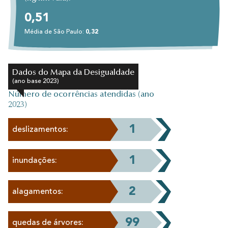
0,51
Média de São Paulo:
0,32
Dados do Mapa da Desigualdade
(ano base 2023)
Número de ocorrências atendidas (ano
2023)
1
deslizamentos:
1
inundações:
2
alagamentos:
99
quedas de árvores: