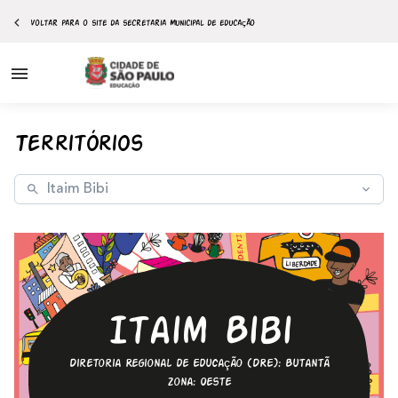
Voltar para o site da secretaria Municipal de educação
Ir para o
conteúdo
Territórios
 territórios
 aprendizagem
ções
rtual
potenciais
Itaim Bibi
Diretoria Regional de Educação (DRE): Butantã
Zona: Oeste