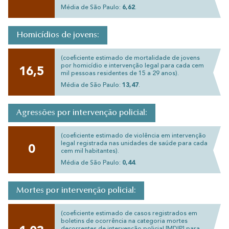
Média de São Paulo:
6,62
.
Homicídios de jovens:
(coeficiente estimado de mortalidade de jovens
por homicídio e intervenção legal para cada cem
16,5
mil pessoas residentes de 15 a 29 anos).
Média de São Paulo:
13,47
.
Agressões por intervenção policial:
(coeficiente estimado de violência em intervenção
legal registrada nas unidades de saúde para cada
0
cem mil habitantes).
Média de São Paulo:
0,44
.
Mortes por intervenção policial:
(coeficiente estimado de casos registrados em
boletins de ocorrência na categoria mortes