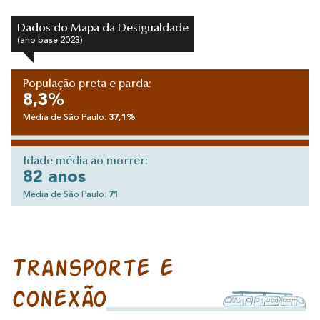
Dados do Mapa da Desigualdade
(ano base 2023)
População preta e parda:
8,3%
Média de São Paulo:
37,1%
Idade média ao morrer:
82 anos
Média de São Paulo:
71
Transporte e
conexão