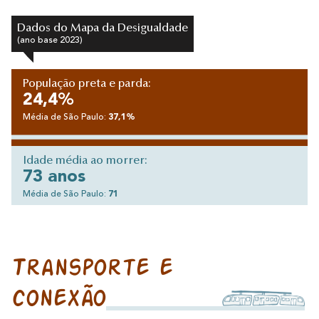
Dados do Mapa da Desigualdade
(ano base 2023)
População preta e parda:
24,4%
Média de São Paulo:
37,1%
Idade média ao morrer:
73 anos
Média de São Paulo:
71
Transporte e
conexão