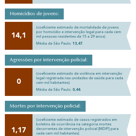
Homicídios de jovens:
(coeficiente estimado de mortalidade de jovens
por homicídio e intervenção legal para cada cem
14,1
mil pessoas residentes de 15 a 29 anos).
Média de São Paulo:
13,47
.
Agressões por intervenção policial:
(coeficiente estimado de violência em intervenção
legal registrada nas unidades de saúde para cada
0
cem mil habitantes).
Média de São Paulo:
0,44
.
Mortes por intervenção policial:
(coeficiente estimado de casos registrados em
boletins de ocorrência na categoria mortes
1,17
decorrentes de intervenção policial [MDIP] para
cada cem mil habitantes).