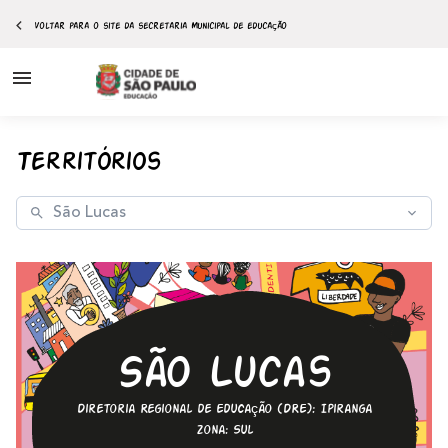
Voltar para o site da secretaria Municipal de educação
Ir para o
conteúdo
Territórios
 territórios
 aprendizagem
ções
rtual
potenciais
São Lucas
Diretoria Regional de Educação (DRE): Ipiranga
Zona: Sul