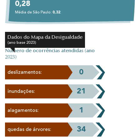
0,28
Média de São Paulo:
0,32
.
Dados do Mapa da Desigualdade
(ano base 2023)
Número de ocorrências atendidas (ano
2023)
0
deslizamentos:
21
inundações:
1
alagamentos:
34
quedas de árvores: