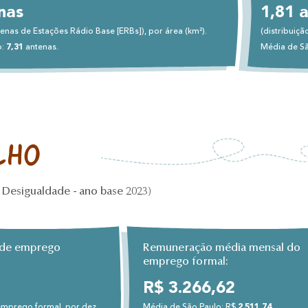
nas
1,81 
tenas de Estações Rádio Base [ERBs]), por área (km²).
(distribuiçã
o:
7,31
antenas.
Média de S
lho
Desigualdade - ano base 2023)
a de emprego
Remuneração média mensal do
emprego formal:
R$ 3.266,62
 emprego formal, por dez
Média de São Paulo: R$
2.511,74
.