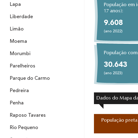
Lapa
População em i
17 anos):
Liberdade
9.608
Limão
(ano 2022)
Moema
População com 
Morumbi
30.643
Parelheiros
(ano 2023)
Parque do Carmo
Pedreira
Dados do Mapa da
Penha
Raposo Tavares
População preta
Rio Pequeno