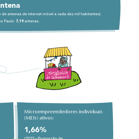
antena
o de antenas de internet móvel a cada dez mil habitantes).
ão Paulo:
7,19
antenas.
Microempreendedores individuais
(MEIs) ativos:
1,66%
(2022 – Proporção de