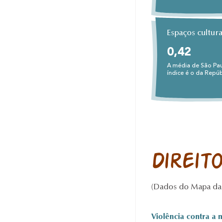
Espaços cultur
0,42
A média de São Pa
índice é o da Repú
Direit
(Dados do Mapa da 
Violência contra a 