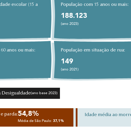
dade escolar (15 a
População com 15 anos ou mais:
188.123
(ano 2023)
60 anos ou mais:
População em situação de rua:
149
(ano 2021)
 Desigualdade
(ano base 2023)
54,8%
 e parda:
Idade média ao morr
Média de São Paulo:
37,1%