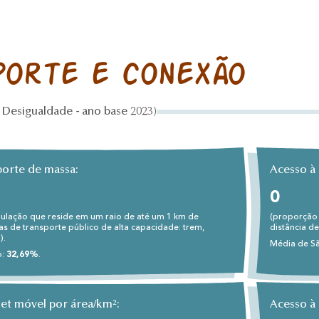
porte e conexão
Desigualdade - ano base 2023)
porte de massa:
Acesso à 
0
ulação que reside em um raio de até um 1 km de
(proporção 
as de transporte público de alta capacidade: trem,
distância de 
).
Média de S
o:
32,69%
.
net móvel por área/km²:
Acesso à 