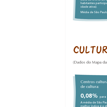
habitantes partici
idade ativa).
Média de São Paul
Cultu
(Dados do Mapa da 
Centros cultura
de cultura:
0,08%
para 
A média de São Pa
melhor índice é o 