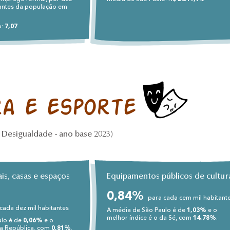
pantes da população em
o:
7,07
.
ra e esporte
Desigualdade - ano base 2023)
is, casas e espaços
Equipamentos públicos de cultur
0,84%
para cada cem mil habitant
cada dez mil habitantes
A média de São Paulo é de
1,03%
e o
melhor índice é o da Sé, com
14,78%
.
ulo é de
0,06%
e o
da República, com
0,81%
.