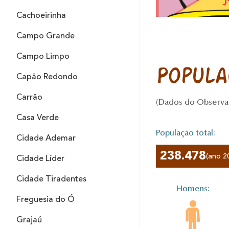
Cachoeirinha
Campo Grande
Campo Limpo
Popula
Capão Redondo
Carrão
(Dados do ObservaS
Casa Verde
População total:
Cidade Ademar
238.478
(ano 2
Cidade Líder
Cidade Tiradentes
Homens:
Freguesia do Ó
Grajaú