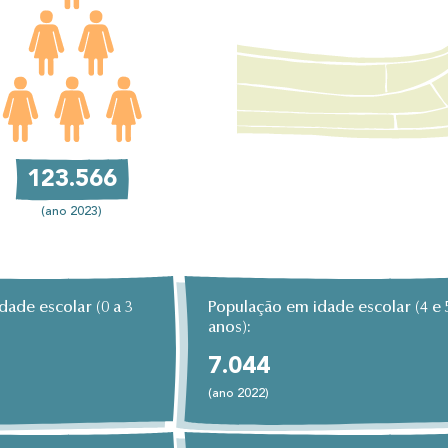
123.566
(ano 2023)
ade escolar (0 a 3
População em idade escolar (4 e 
anos):
7.044
(ano 2022)