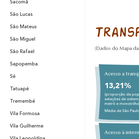
Sacomã
São Lucas
São Mateus
Trans
São Miguel
(Dados do Mapa da 
São Rafael
Sapopemba
Acesso a trans
Sé
13,21%
Tatuapé
(proporção da pop
estações de sistem
Tremembé
metrô e monotrilho
Média de São Paul
Vila Formosa
Vila Guilherme
Acesso à inter
Vila Leopoldina