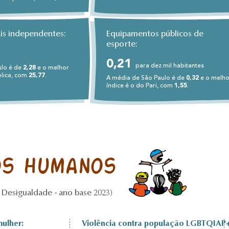
ais independentes:
Equipamentos públicos de
esporte:
0,21
para dez mil habitantes
ulo é de
2,28
e o melhor
blica, com
25,77
.
A média de São Paulo é de
0,32
e o melho
índice é o do Pari, com
1,55
.
os humanos
Desigualdade - ano base 2023)
mulher:
Violência contra população LGBTQIAP+